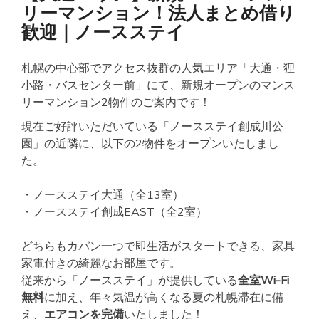
リーマンション！法人まとめ借り
歓迎｜ノースステイ
札幌の中心部でアクセス抜群の人気エリア「大通・狸
小路・バスセンター前」にて、新規オープンのマンス
リーマンション2物件のご案内です！
現在ご好評いただいている「ノースステイ創成川公
園」の近隣に、以下の2物件をオープンいたしまし
た。
・ノースステイ大通（全13室）
・ノースステイ創成EAST（全2室）
どちらもカバン一つで即生活がスタートできる、家具
家電付きの綺麗なお部屋です。
従来から「ノースステイ」が提供している
全室Wi-Fi
無料
に加え、年々気温が高くなる夏の札幌滞在に備
え、
エアコンを完備
いたしました！