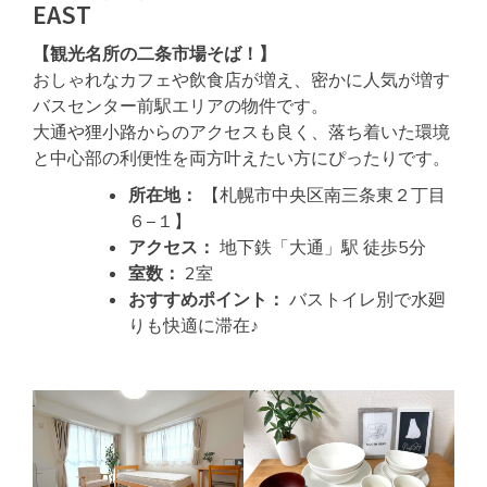
EAST
【観光名所の二条市場そば！】
おしゃれなカフェや飲食店が増え、密かに人気が増す
バスセンター前駅エリアの物件です。
大通や狸小路からのアクセスも良く、落ち着いた環境
と中心部の利便性を両方叶えたい方にぴったりです。
所在地：
【札幌市中央区南三条東２丁目
６−１】
アクセス：
地下鉄「大通」駅 徒歩5分
室数：
2室
おすすめポイント：
バストイレ別で水廻
りも快適に滞在♪