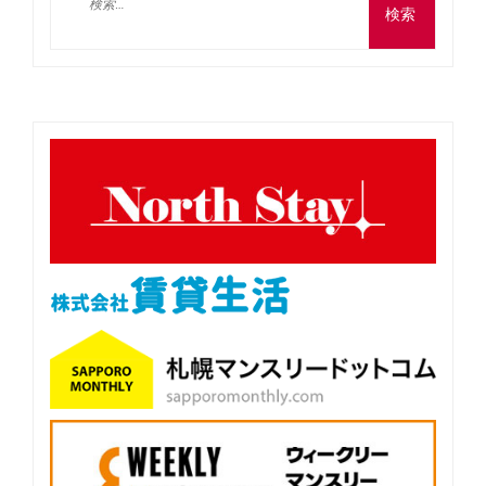
ビ
索:
ゲ
ー
シ
ョ
ン